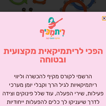
טמבורין פתוח – 6
פעמוני חיות – 24
במארז
במארז
₪
366.00
₪
447.00
₪
422.00
₪
514.80
הפכי לריתמיקאית מקצועית
+
-
+
-
ובטוחה
הוספה לסל
הוספה לסל
הרשמי לקורס מקיף להכשרה וליווי
ריתמיקאיות לגיל הרך וקבלי יומן מערכי
מבצע!
מבצע!
פעילות, שירי הפעלה, עוד שלל פינוקים וצידה
לדרך שיעניקו לך כלים להפעלות ייחודיות