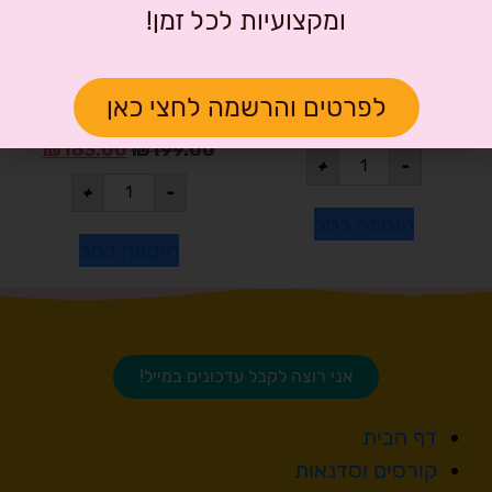
ומקצועיות לכל זמן!
קבסה – 6 במארז
סט 8 צינורות
לפרטים והרשמה לחצי כאן
מוזיקליים מכוונים
₪
589.00
₪
719.40
₪
163.00
₪
199.00
+
-
+
-
הוספה לסל
הוספה לסל
אני רוצה לקבל עדכונים במייל!
דף הבית
קורסים וסדנאות