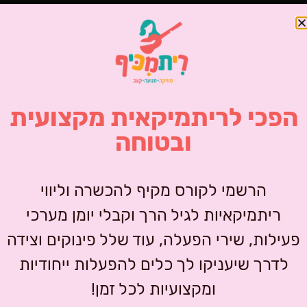
הפכי לריתמיקאית מקצועית
ניתן להזמין מוצרים מהחנות מסכום
ובטוחה
כולל של ₪300 ומעלה.
תוף ירח – 6 במארז
תיבה סינית כפולה – 12
מחיר משלוח – ₪35 לארגז.
יחידות
₪
211.00
₪
257.50
ברכישה מעל ₪700 ארגז אחד חינם,
הרשמי לקורס מקיף להכשרה וליווי
₪
490.00
₪
598.80
ברכישה מעל ₪1000 שני ארגזים
+
-
חינם.
ריתמיקאיות לגיל הרך וקבלי יומן מערכי
+
-
פעילות, שירי הפעלה, עוד שלל פינוקים וצידה
הוספה לסל
הוספה לסל
סגור והמשך לחנות
לדרך שיעניקו לך כלים להפעלות ייחודיות
3
2
1
→
ומקצועיות לכל זמן!