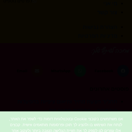
לפרטים נוספים
מי אני
צור קשר
הצהרת נגישות
מדיניות הפרטיות
מחכה לשיתוף שלך:
Email
WhatsApp
Facebook
פוסטים אחרונים
תהליך הצעת מחיר ותיאום ציפיות בהפעלות
ריתמיקה – הקלטת מפגש זום
איך להכין חוזה להפעלות ריתמיקה
אנו משתמשים בקובצי Cookie ובטכנולוגיות דומות כדי לשפר את האתר,
לנתח את השימוש בו ולהציג לך תוכן ופרסומות מותאמים אישית. קבצים
מה זה ריתמיקה
אלו עוזרים לנו לספק לך את חוויית הגלישה הטובה ביותר ולעקוב אחר