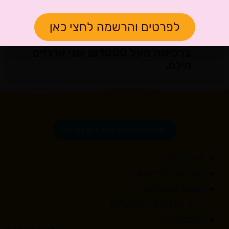
ניתן להזמין מוצרים מהחנות מסכום
כולל של ₪300 ומעלה.
לפרטים והרשמה לחצי כאן
מחיר משלוח – ₪35 לארגז.
ברכישה מעל ₪700 ארגז אחד חינם,
ברכישה מעל ₪1000 שני ארגזים
חינם.
אני רוצה לקבל עדכונים במייל!
דף הבית
קורסים וסדנאות
חוגים והפעלות
מרחבים מוזיקליים
ריתמיבלוג